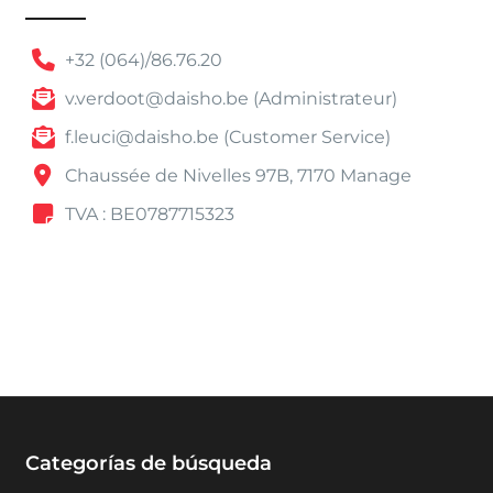
+32 (064)/86.76.20
v.verdoot@daisho.be (Administrateur)
f.leuci@daisho.be (Customer Service)
Chaussée de Nivelles 97B, 7170 Manage
TVA : BE0787715323
Categorías de búsqueda