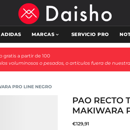
ADIDAS
MARCAS
SERVICIO PRO
NOT
 gratis a partir de 100
ulos voluminosos o pesados, o artículos fuera de nuestr
WARA PRO LINE NEGRO
PAO RECTO 
MAKIWARA P
€
129,91