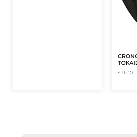
CRONÓ
TOKAI
€
11,00