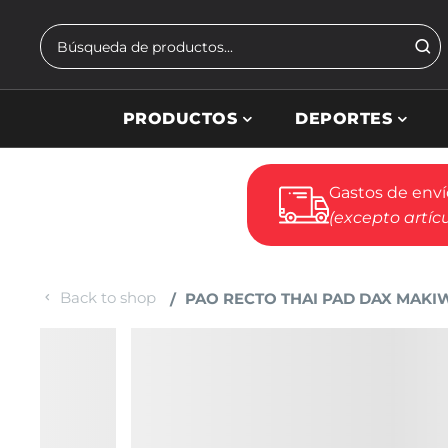
Skip to main content
Buscar
PRODUCTOS
DEPORTES
Gastos de envío
(excepto artíc
Back to shop
PAO RECTO THAI PAD DAX MAKI