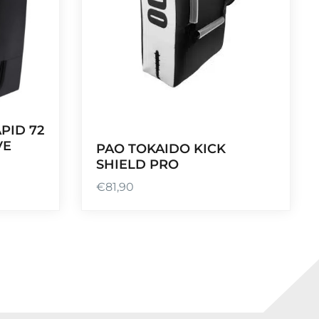
PID 72
VE
PAO TOKAIDO KICK
SHIELD PRO
€
81,90