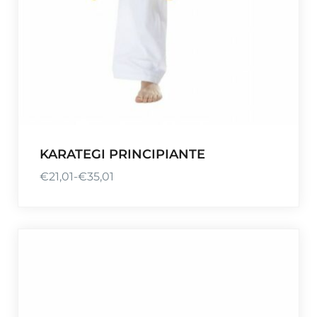
KARATEGI PRINCIPIANTE
€
21,01
-
€
35,01
R
a
n
g
o
d
e
p