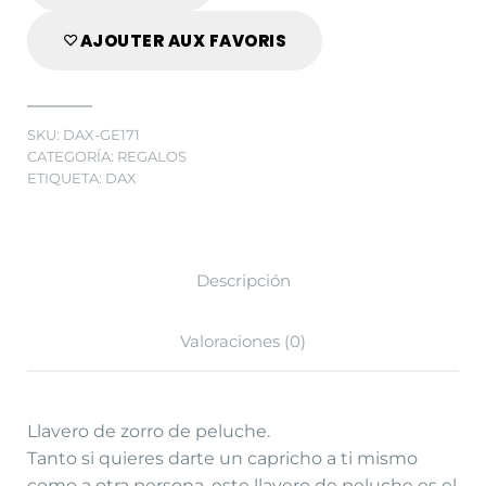
AJOUTER AUX FAVORIS
SKU:
DAX-GE171
CATEGORÍA:
REGALOS
ETIQUETA:
DAX
Descripción
Valoraciones (0)
Llavero de zorro de peluche.
Tanto si quieres darte un capricho a ti mismo
como a otra persona, este llavero de peluche es el