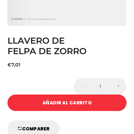
LLAVERO DE
FELPA DE ZORRO
€
7,01
Cantidad
-
+
de
LLAVERO
AÑADIR AL CARRITO
DE
FELPA
DE
ZORRO
COMPARER