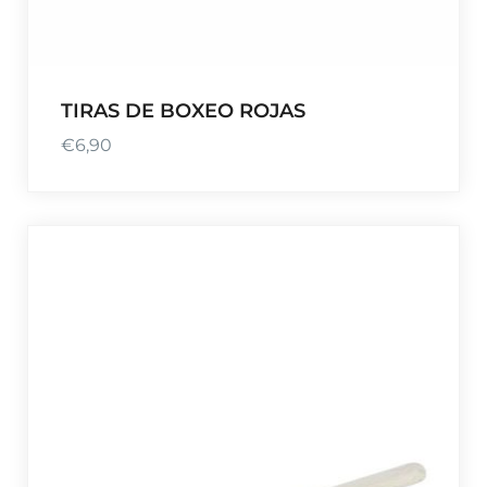
h
a
s
t
TIRAS DE BOXEO ROJAS
a
€
6,90
€
3
5
,
0
1