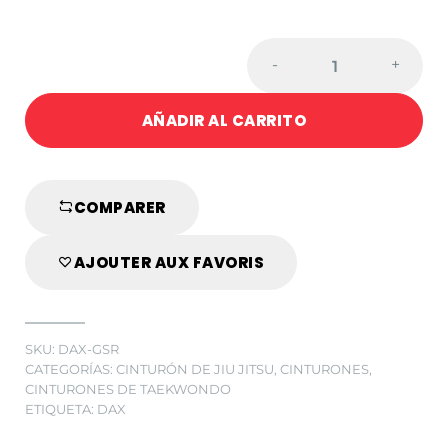
Cantidad
-
+
de
CINTURÓN
AÑADIR AL CARRITO
DE
BUDO
ROJO
Y
COMPARER
NEGRO
AJOUTER AUX FAVORIS
SKU:
DAX-GSR
CATEGORÍAS:
CINTURÓN DE JIU JITSU
,
CINTURONES
,
CINTURONES DE TAEKWONDO
ETIQUETA:
DAX