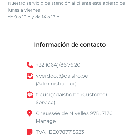
Nuestro servicio de atención al cliente está abierto de
lunes a viernes
de 9 a 13 h y de 14 a 17 h.
Información de contacto
+32 (064)/86.76.20
v.verdoot@daisho.be
(Administrateur)
f.leuci@daisho.be (Customer
Service)
Chaussée de Nivelles 97B, 7170
Manage
TVA : BE0787715323