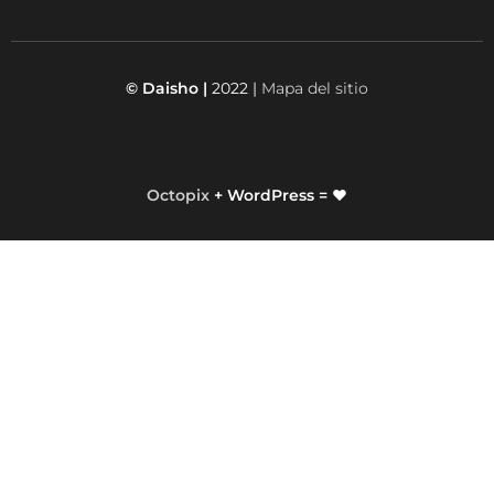
© Daisho |
2022 |
Mapa del sitio
Octopix
+ WordPress = ❤