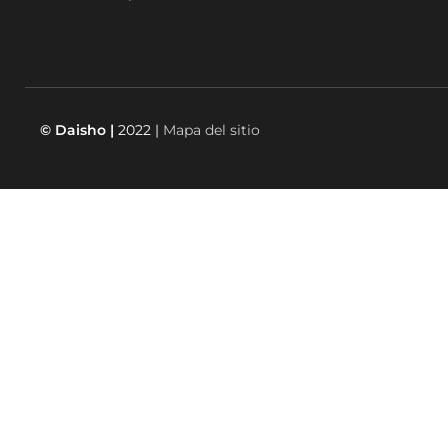
© Daisho |
2022 |
Mapa del sitio