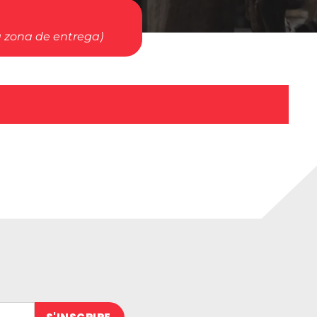
a zona de entrega)
 (obligatoire)