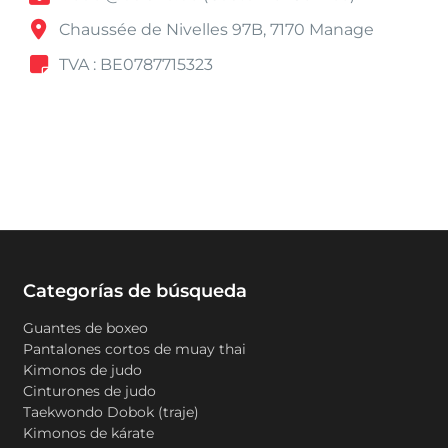
Chaussée de Nivelles 97B, 7170 Manage
TVA : BE0787715323
Categorías de búsqueda
Guantes de boxeo
Pantalones cortos de muay thai
Kimonos de judo
Cinturones de judo
Taekwondo Dobok (traje)
Kimonos de kárate