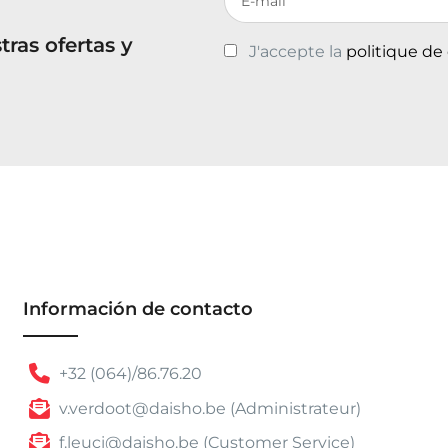
ras ofertas y
J'accepte la
politique de
Información de contacto
+32 (064)/86.76.20
v.verdoot@daisho.be (Administrateur)
f.leuci@daisho.be (Customer Service)