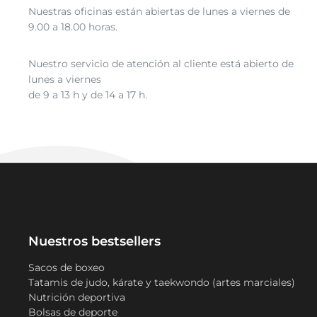
Nuestras oficinas están abiertas de lunes a viernes de
9.00 a 18.00 horas.
Nuestro servicio de atención al cliente está abierto de
lunes a viernes
de 9 a 13 h y de 14 a 17 h.
Nuestros bestsellers
Sacos de boxeo
Tatamis de judo, kárate y taekwondo (artes marciales)
Nutrición deportiva
Bolsas de deporte