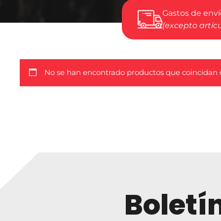
Gastos de envío
(excepto artíc
No se han encontrado productos que coincidan c
Boletí