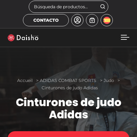
Skip to main content
Buscar
CONTACTO
Accueil
>
ADIDAS COMBAT SPORTS
>
Judo
>
Cinturones de judo Adidas
Cinturones de judo
Adidas