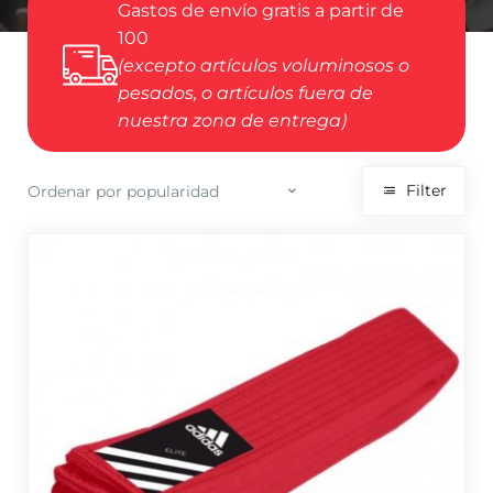
Gastos de envío gratis a partir de
100
(excepto artículos voluminosos o
pesados, o artículos fuera de
nuestra zona de entrega)
Filter