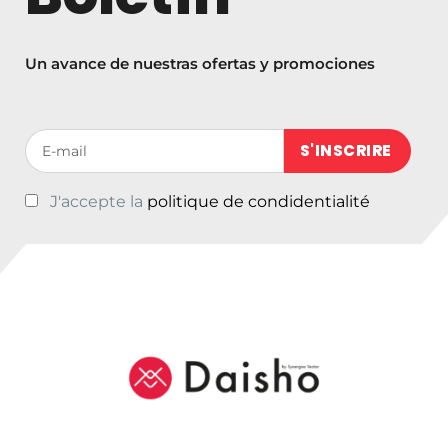
h
a
s
Un avance de nuestras ofertas y promociones
t
a
€
Votre adresse de messagerie (obligatoire)
1
0
J'accepte la
politique de condidentialité
4
,
0
0