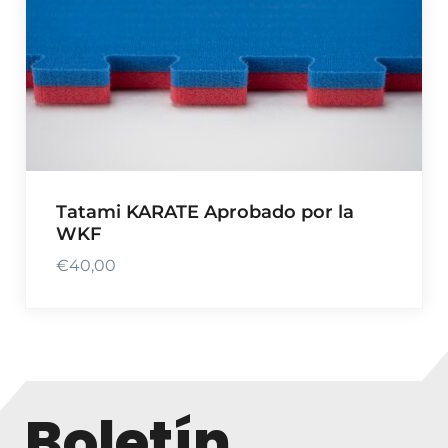
r
e
c
i
o
s
:
d
e
Tatami KARATE Aprobado por la
WKF
s
d
€
40,00
e
€
9
0
,
0
Boletín
0