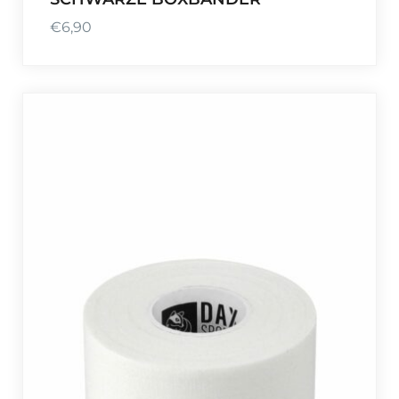
€
6,90