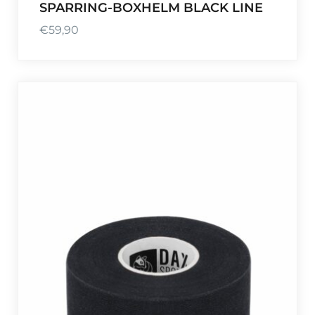
SPARRING-BOXHELM BLACK LINE
9
€
59,90