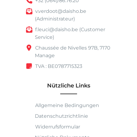
+32 (064)/86.76.20
v.verdoot@daisho.be
(Administrateur)
f.leuci@daisho.be (Customer
Service)
Chaussée de Nivelles 97B, 7170
Manage
TVA : BE0787715323
Nützliche Links
Allgemeine Bedingungen
Datenschutzrichtlinie
Widerrufsformular