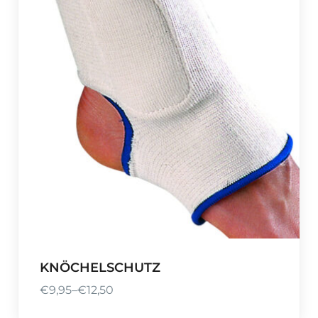
KNÖCHELSCHUTZ
€
9,95
–
€
12,50
P
r