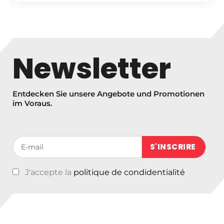
e
i
s
s
Newsletter
p
a
n
Entdecken Sie unsere Angebote und Promotionen
n
im Voraus.
e
:
€
Votre adresse de messagerie (obligatoire)
9
,
J'accepte la
politique de condidentialité
9
5
b
i
s