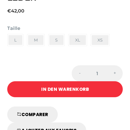
€
42,00
Taille
L
M
S
XL
XS
DAISHO
-
+
BOXHELM
AUS
IN DEN WARENKORB
ROTEM
&
SCHWARZEM
LEDER
COMPARER
quantity