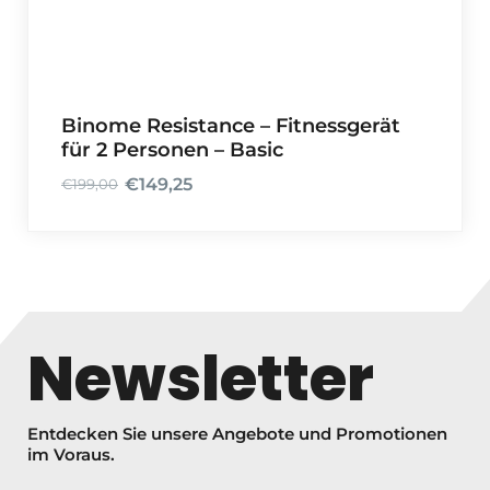
e
t
i
:
s
€
w
2
Binome Resistance – Fitnessgerät
a
2
für 2 Personen – Basic
r
4
:
,
€
149,25
€
199,00
U
A
€
2
r
k
2
5
s
t
9
.
p
u
9
r
e
,
ü
l
0
Newsletter
n
l
0
g
e
l
r
Entdecken Sie unsere Angebote und Promotionen
i
P
im Voraus.
c
r