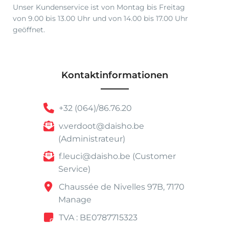
0
Unser Kundenservice ist von Montag bis Freitag
von 9.00 bis 13.00 Uhr und von 14.00 bis 17.00 Uhr
geöffnet.
Kontaktinformationen
+32 (064)/86.76.20
v.verdoot@daisho.be
(Administrateur)
f.leuci@daisho.be (Customer
Service)
Chaussée de Nivelles 97B, 7170
Manage
TVA : BE0787715323