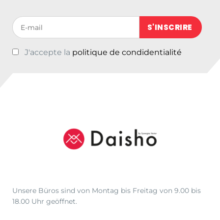
h
e
e
i
Votre adresse de messagerie (obligatoire)
r
s
P
i
J'accepte la
politique de condidentialité
r
s
e
t
i
:
s
€
w
1
a
4
r
9
:
,
€
2
1
5
9
.
9
Unsere Büros sind von Montag bis Freitag von 9.00 bis
,
18.00 Uhr geöffnet.
0