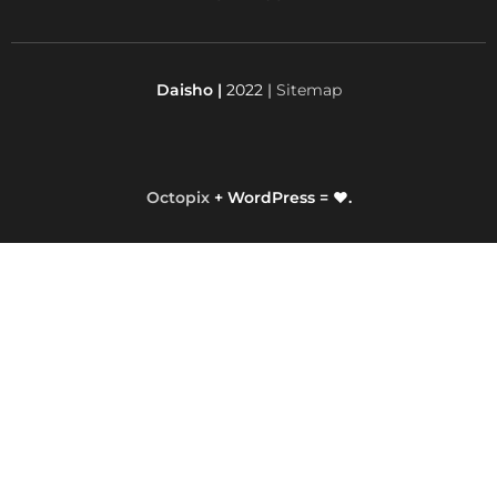
Daisho |
2022 |
Sitemap
Octopix
+ WordPress = ❤.