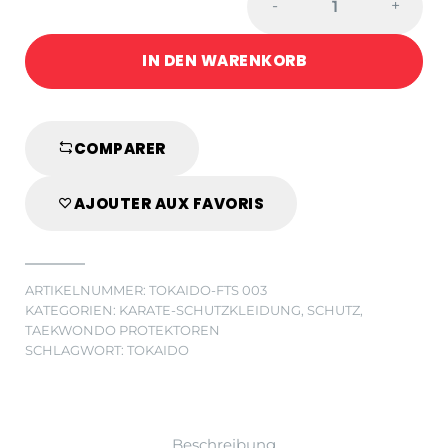
-
+
SCHALE
MANN
IN DEN WARENKORB
ATHLETIC,
WKF
APPROVED
quantity
COMPARER
AJOUTER AUX FAVORIS
ARTIKELNUMMER:
TOKAIDO-FTS 003
KATEGORIEN:
KARATE-SCHUTZKLEIDUNG
,
SCHUTZ
,
TAEKWONDO PROTEKTOREN
SCHLAGWORT:
TOKAIDO
Beschreibung