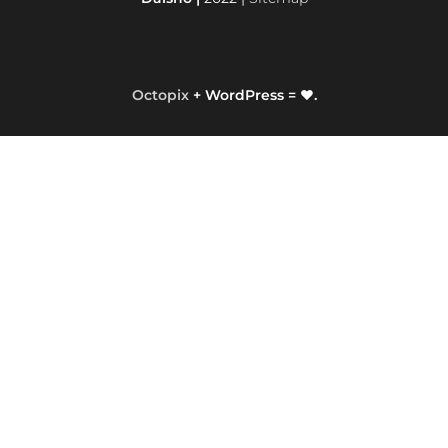
Octopix
+ WordPress = ❤.