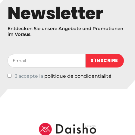
s
Newsletter
p
a
n
Entdecken Sie unsere Angebote und Promotionen
n
im Voraus.
e
:
€
Votre adresse de messagerie (obligatoire)
1
9
J'accepte la
politique de condidentialité
,
9
9
b
i
s
€
2