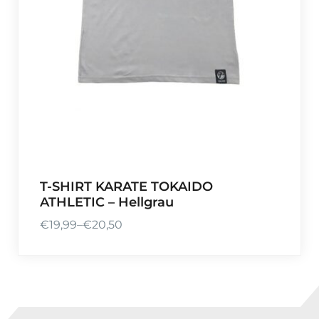
T-SHIRT KARATE TOKAIDO
ATHLETIC – Hellgrau
€
19,99
–
€
20,50
P
r
e
i
s