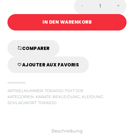
TOKAIDO
-
+
AKA/AO
T-
IN DEN WARENKORB
SHIRT
WEISS
quantity
COMPARER
AJOUTER AUX FAVORIS
ARTIKELNUMMER:
TOKAIDO-TSHT 009
KATEGORIEN:
KARATE-BEKLEIDUNG
,
KLEIDUNG
SCHLAGWORT:
TOKAIDO
Beschreibung