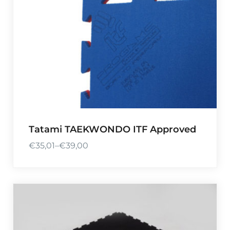
Tatami TAEKWONDO ITF Approved
€
35,01
–
€
39,00
P
r
e
i
s
s
p