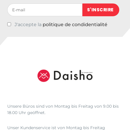
€
Votre adresse de messagerie (obligatoire)
1
9
J'accepte la
politique de condidentialité
,
9
9
b
i
s
€
2
0
,
5
0
Unsere Büros sind von Montag bis Freitag von 9.00 bis
18.00 Uhr geöffnet.
Unser Kundenservice ist von Montag bis Freitag