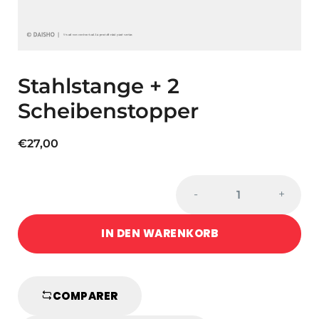
Stahlstange + 2
Scheibenstopper
€
27,00
Stahlstange
-
+
+
2
IN DEN WARENKORB
Scheibenstopper
quantity
COMPARER