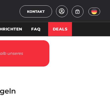
KONTAKT
HRICHTEN
FAQ
DEALS
halb unseres
egeln