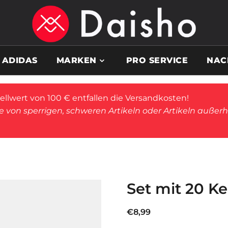
ADIDAS
MARKEN
PRO SERVICE
NAC
llwert von 100 € entfallen die Versandkosten!
von sperrigen, schweren Artikeln oder Artikeln außer
Set mit 20 K
€
8,99