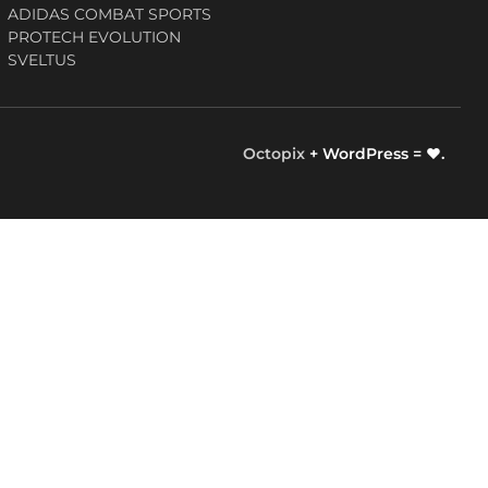
ADIDAS COMBAT SPORTS
PROTECH EVOLUTION
SVELTUS
Octopix
+ WordPress = ❤.