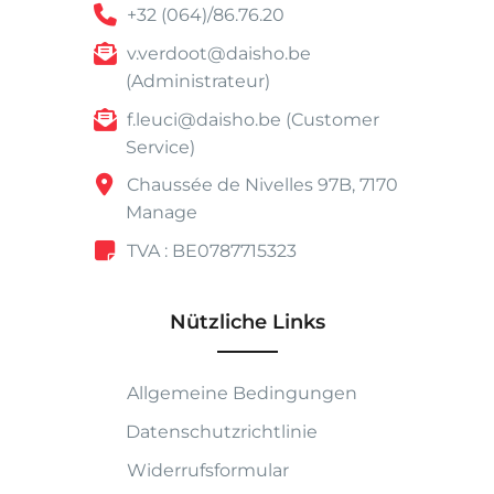
+32 (064)/86.76.20
v.verdoot@daisho.be
(Administrateur)
f.leuci@daisho.be (Customer
Service)
Chaussée de Nivelles 97B, 7170
Manage
TVA : BE0787715323
Nützliche Links
Allgemeine Bedingungen
Datenschutzrichtlinie
Widerrufsformular