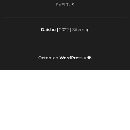
SVELTUS
Daisho |
2022 |
Sitemap
Octopix
+ WordPress = ❤.