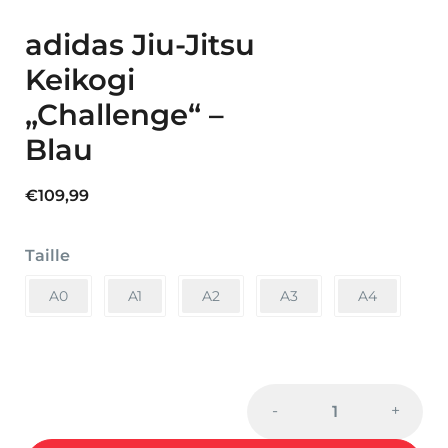
adidas Jiu-Jitsu
Keikogi
„Challenge“ –
Blau
€
109,99
Taille
A0
A1
A2
A3
A4
adidas
-
+
Jiu-
Jitsu