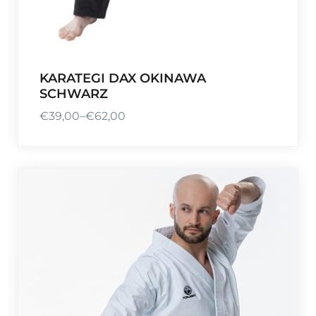
KARATEGI DAX OKINAWA
SCHWARZ
€
39,00
–
€
62,00
P
r
e
i
s
s
p
a
n
n
e