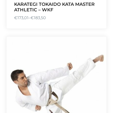
KARATEGI TOKAIDO KATA MASTER
ATHLETIC – WKF
€
173,01
–
€
183,50
P
r
e
i
s
s
p
a
n
n
e
:
€
1
7