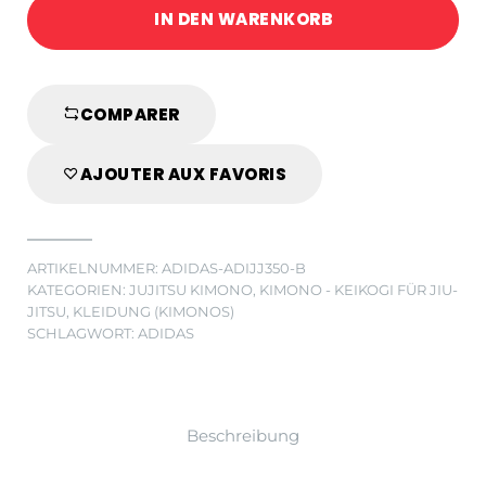
IN DEN WARENKORB
Keikogi
"Challenge"
-
Blau
COMPARER
quantity
AJOUTER AUX FAVORIS
ARTIKELNUMMER:
ADIDAS-ADIJJ350-B
KATEGORIEN:
JUJITSU KIMONO
,
KIMONO - KEIKOGI FÜR JIU-
JITSU
,
KLEIDUNG (KIMONOS)
SCHLAGWORT:
ADIDAS
Beschreibung