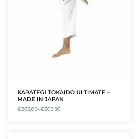
3
,
0
1
b
i
s
€
1
8
3
,
KARATEGI TOKAIDO ULTIMATE –
5
MADE IN JAPAN
0
€
285,00
–
€
305,50
P
r
e
i