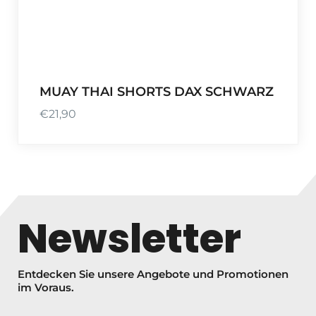
€
3
0
5
,
MUAY THAI SHORTS DAX SCHWARZ
5
€
21,90
0
Newsletter
Entdecken Sie unsere Angebote und Promotionen
im Voraus.