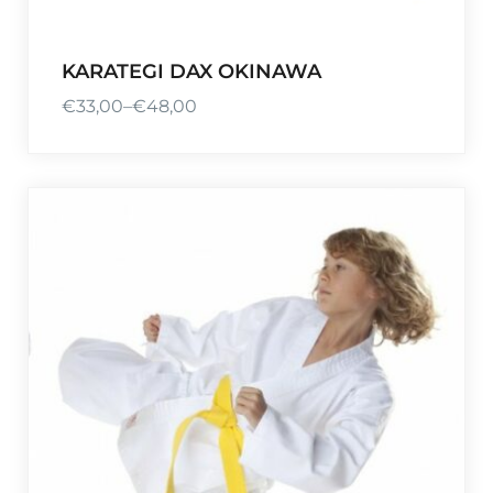
KARATEGI DAX OKINAWA
€
33,00
–
€
48,00
P
r
e
i
s
s
p
a
n
n
e
:
€
3