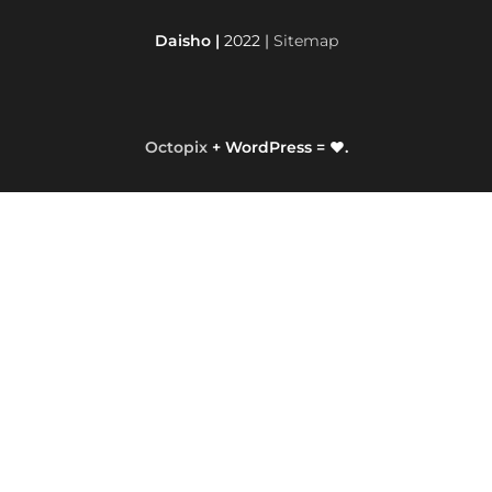
Daisho |
2022 |
Sitemap
Octopix
+ WordPress = ❤.