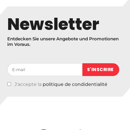
s
s
Newsletter
p
a
n
Entdecken Sie unsere Angebote und Promotionen
n
im Voraus.
e
:
€
Votre adresse de messagerie (obligatoire)
2
1
J'accepte la
politique de condidentialité
,
0
1
b
i
s
€