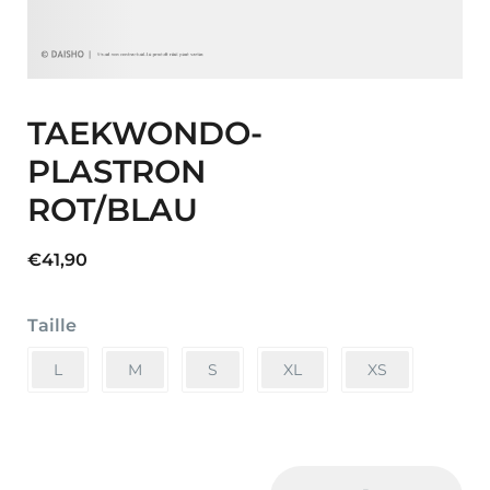
TAEKWONDO-
PLASTRON
ROT/BLAU
€
41,90
Taille
L
M
S
XL
XS
TAEKWONDO-