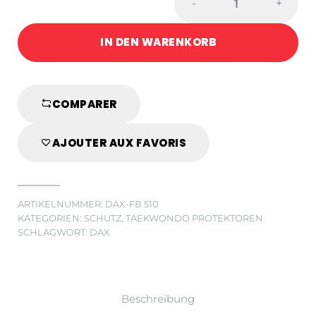
-
+
PLASTRON
ROT/BLAU
IN DEN WARENKORB
quantity
COMPARER
AJOUTER AUX FAVORIS
ARTIKELNUMMER:
DAX-FB 510
KATEGORIEN:
SCHUTZ
,
TAEKWONDO PROTEKTOREN
SCHLAGWORT:
DAX
Beschreibung