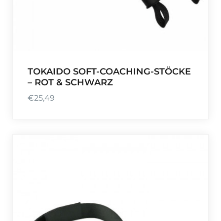
r
,
:
9
€
9
3
.
0
,
TOKAIDO SOFT-COACHING-STÖCKE
0
– ROT & SCHWARZ
0
€
25,49