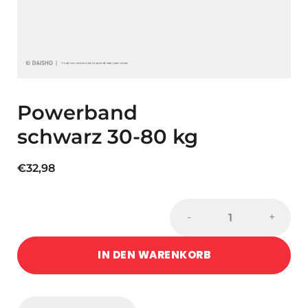
Powerband
schwarz 30-80 kg
€
32,98
Powerband
-
+
schwarz
30-
IN DEN WARENKORB
80
kg
quantity