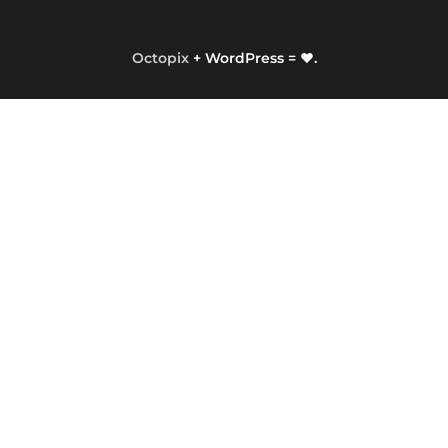
Octopix
+ WordPress = ❤.