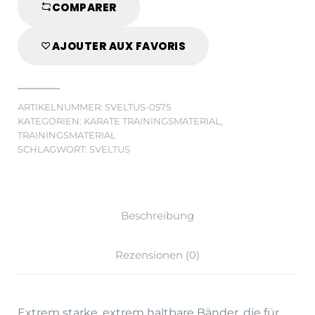
COMPARER
AJOUTER AUX FAVORIS
ARTIKELNUMMER:
SVELTUS-0575
KATEGORIEN:
KARATE TRAININGSMATERIAL
,
TRAININGSMATERIAL
SCHLAGWORT:
SVELTUS
Beschreibung
Rezensionen (0)
Extrem starke, extrem haltbare Bänder, die für