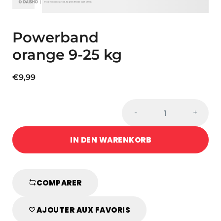
Powerband
orange 9-25 kg
€
9,99
Powerband
-
+
orange
9-
IN DEN WARENKORB
25
kg
quantity
COMPARER
AJOUTER AUX FAVORIS