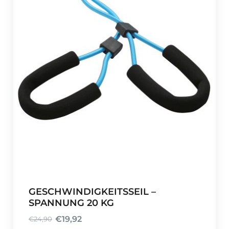
GESCHWINDIGKEITSSEIL –
SPANNUNG 20 KG
€
19,92
€
24,90
U
A