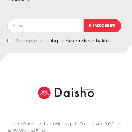
,
c
r
9
h
e
0
e
i
Votre adresse de messagerie (obligatoire)
r
s
P
i
J'accepte la
politique de condidentialité
r
s
e
t
i
:
s
€
w
2
a
3
r
,
:
9
€
9
3
.
0
,
Unsere Büros sind von Montag bis Freitag von 9.00 bis
0
18.00 Uhr geöffnet.