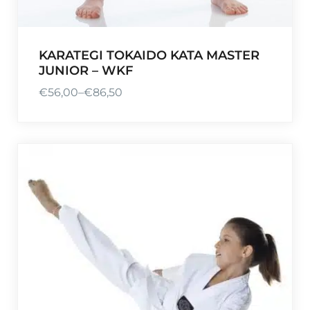
KARATEGI TOKAIDO KATA MASTER
JUNIOR – WKF
€
56,00
–
€
86,50
P
r
e
i
s
s
p
a
n
n
e
:
€