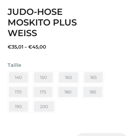
JUDO-HOSE
MOSKITO PLUS
WEISS
Preisspanne:
€
35,01
–
€
45,00
€35,01
bis
Taille
€45,00
140
150
160
165
170
175
180
185
190
200