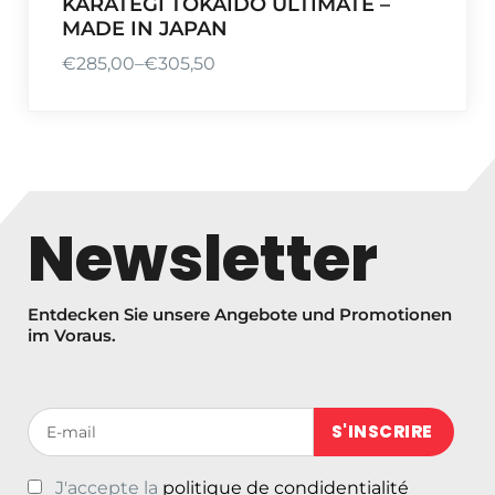
KARATEGI TOKAIDO ULTIMATE –
0
MADE IN JAPAN
0
€
285,00
–
€
305,50
P
r
e
i
s
s
Newsletter
p
a
n
Entdecken Sie unsere Angebote und Promotionen
n
im Voraus.
e
:
€
Votre adresse de messagerie (obligatoire)
2
8
J'accepte la
politique de condidentialité
5