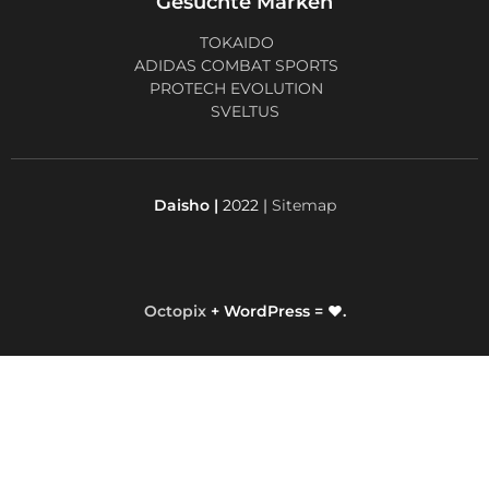
Gesuchte Marken
TOKAIDO
ADIDAS COMBAT SPORTS
PROTECH EVOLUTION
SVELTUS
Daisho |
2022 |
Sitemap
Octopix
+ WordPress = ❤.