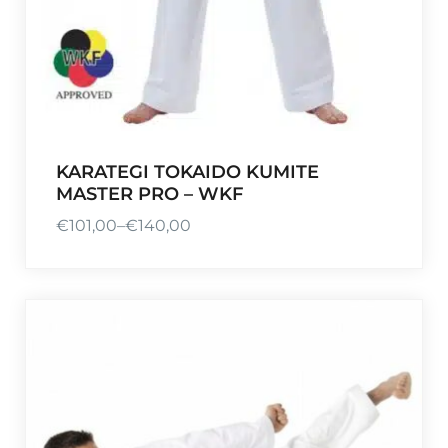
s
€
4
5
,
0
0
KARATEGI TOKAIDO KUMITE
MASTER PRO – WKF
€
101,00
–
€
140,00
P
r
e
i
s
s
p
a
n