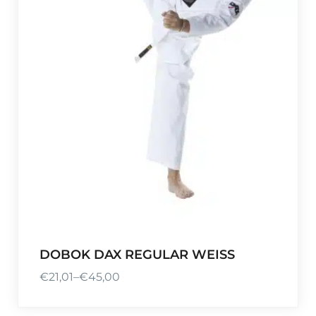
5
6
,
0
0
b
i
s
€
8
6
,
5
0
DOBOK DAX REGULAR WEISS
€
21,01
–
€
45,00
P
r