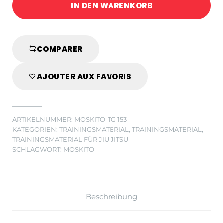
IN DEN WARENKORB
MOSKITO
MULTI
BLAU
quantity
COMPARER
AJOUTER AUX FAVORIS
ARTIKELNUMMER:
MOSKITO-TG 153
KATEGORIEN:
TRAININGSMATERIAL
,
TRAININGSMATERIAL
,
TRAININGSMATERIAL FÜR JIU JITSU
SCHLAGWORT:
MOSKITO
Beschreibung