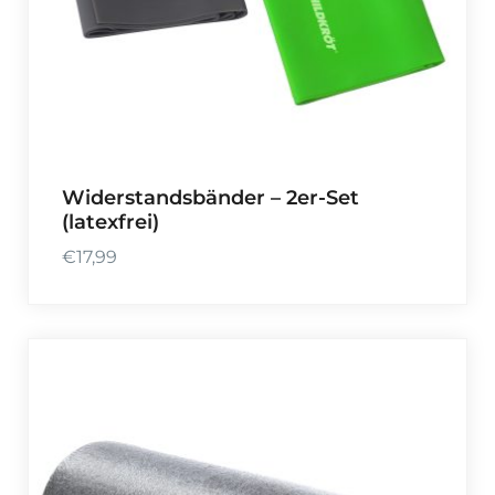
€
.
7
,
9
9
Widerstandsbänder – 2er-Set
(latexfrei)
€
17,99